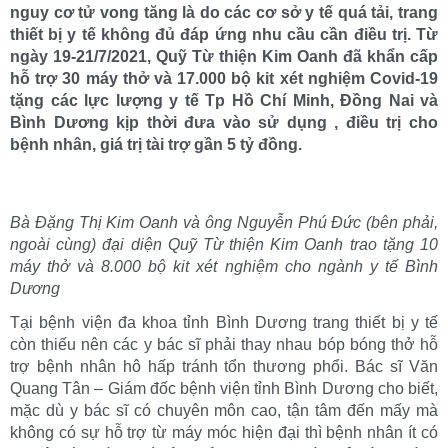
nguy cơ tử vong tăng là do các cơ sở y tế quá tải, trang
thiết bị y tế không đủ đáp ứng nhu cầu cần điều trị. Từ
ngày 19-21/7/2021, Quỹ Từ thiện Kim Oanh đã khẩn cấp
hỗ trợ 30 máy thở và 17.000 bộ kit xét nghiệm Covid-19
tặng các lực lượng y tế Tp Hồ Chí Minh, Đồng Nai và
Bình Dương kịp thời đưa vào sử dụng , điều trị cho
bệnh nhân, giá trị tài trợ gần 5 tỷ đồng.
Bà Đặng Thị Kim Oanh và ông Nguyễn Phú Đức (bên phải,
ngoài cùng) đại diện Quỹ Từ thiện Kim Oanh trao tặng 10
máy thở và 8.000 bộ kit xét nghiệm cho ngành y tế Bình
Dương
Tại bệnh viện đa khoa tỉnh Bình Dương trang thiết bị y tế
còn thiếu nên các y bác sĩ phải thay nhau bóp bóng thở hỗ
trợ bệnh nhân hô hấp tránh tổn thương phổi. Bác sĩ Văn
Quang Tân – Giám đốc bệnh viện tỉnh Bình Dương cho biết,
mặc dù y bác sĩ có chuyên môn cao, tận tâm đến mấy mà
không có sự hỗ trợ từ máy móc hiện đại thì bệnh nhân ít có