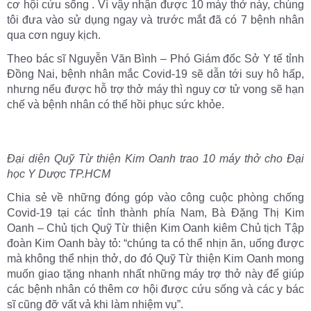
cơ hội cứu sống . Vì vậy nhận được 10 máy thở này, chúng
tôi đưa vào sử dụng ngay và trước mắt đã có 7 bệnh nhân
qua cơn nguy kịch.
Theo bác sĩ Nguyễn Văn Bình – Phó Giám đốc Sở Y tế tỉnh
Đồng Nai, bệnh nhân mắc Covid-19 sẽ dẫn tới suy hô hấp,
nhưng nếu được hỗ trợ thở máy thì nguy cơ tử vong sẽ hạn
chế và bệnh nhân có thể hồi phục sức khỏe.
Đại diện Quỹ Từ thiện Kim Oanh trao 10 máy thở cho Đại
học Y Dược TP.HCM
Chia sẻ về những đóng góp vào công cuộc phòng chống
Covid-19 tại các tỉnh thành phía Nam, Bà Đặng Thị Kim
Oanh – Chủ tịch Quỹ Từ thiện Kim Oanh kiêm Chủ tịch Tập
đoàn Kim Oanh bày tỏ: “chúng ta có thể nhịn ăn, uống được
mà không thể nhịn thở, do đó Quỹ Từ thiện Kim Oanh mong
muốn giao tặng nhanh nhất những máy trợ thở này để giúp
các bệnh nhân có thêm cơ hội được cứu sống và các y bác
sĩ cũng đỡ vất vả khi làm nhiệm vụ”.