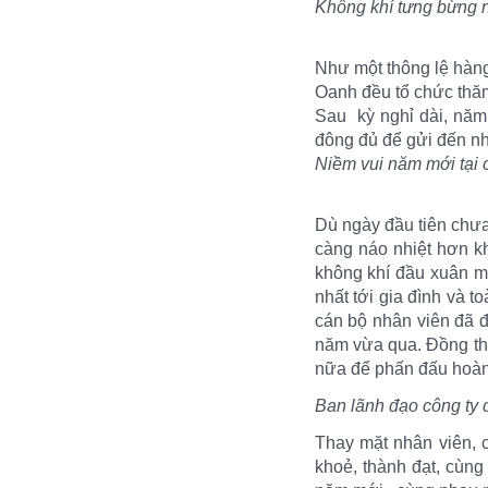
Không khí tưng bừng 
Như một thông lệ hàng
Oanh đều tổ chức thăm 
Sau kỳ nghỉ dài, năm 
đông đủ để gửi đến nh
Niềm vui năm mới tại
Dù ngày đầu tiên chưa 
càng náo nhiệt hơn 
không khí đầu xuân m
nhất tới gia đình và 
cán bộ nhân viên đã đ
năm vừa qua. Đồng thờ
nữa để phấn đấu hoàn
Ban lãnh đạo công ty 
Thay mặt nhân viên, 
khoẻ, thành đạt, cùng