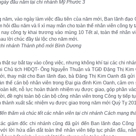
ngày đầu năm tại chi nhánh Mỹ Phước 3
 năm, vào ngày làm việc đầu tiên của năm mới, Ban lãnh đạo
hỏi đầu năm và lì xì may mắn cho toàn thể nhân viên công ty tạ
nay công ty khai trương vào mùng 10 Tết al, toàn thể nhân 
au lời chúc đầy tài lộc cho năm mới.
 chi nhánh Thành phố mới Bình Dương
thật sự bắt tay vào công việc, nhưng không khí tại các chi nhán
khi Chủ tịch HĐQT- Ông Nguyễn Thuận và TGĐ Đặng Thị Kim 
ới, thay mặt cho Ban lãnh đạo, bà Đặng Thị Kim Oanh đã gửi 
toàn thể cán bộ nhân viên trong Đại gia đình Kim Oanh, cảm ơn 
oàn kết, nỗ lực hoàn thành nhiệm vụ được giao, góp phần vào
i, đề nghị toàn bộ cán bộ công nhân viên trong Công ty tiếp tụ
 thành xuất sắc nhiệm vụ được giao trong năm mới Quý Tỵ 201
đến thăm và chúc tết các nhân viên tại chi nhánh Cách mạng th
các giám đốc chi nhánh cũng đã gửi đến Ban lãnh đạo Công 
 với lời hứa dẫn dắt toàn thể nhân viên tiếp tục phấn đấu, nâ