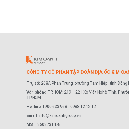
CÔNG TY CỔ PHẦN TẬP ĐOÀN ĐỊA ỐC KIM OA
Trụ sở:
268A Phan Trung, phường Tam Hiệp, tỉnh Đồng 
Văn phòng TP.HCM
: 219 – 221 Xô Viết Nghệ Tĩnh, Phườ
TP.HCM
Hotline
: 1900.633.968 - 0988.12.12.12
Email
: info@kimoanhgroup.vn
MST:
3603731478