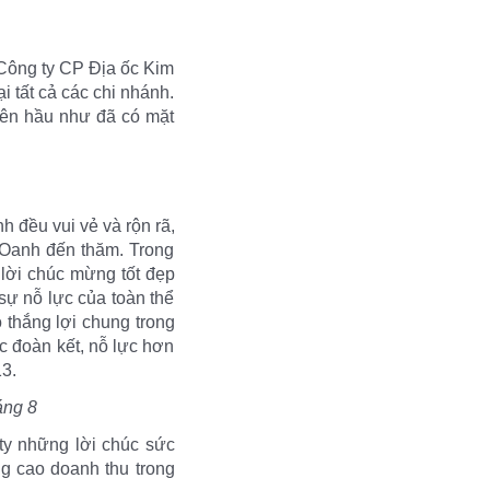
 Công ty CP Địa ốc Kim
i tất cả các chi nhánh.
viên hầu như đã có mặt
h đều vui vẻ và rộn rã,
Oanh đến thăm. Trong
lời chúc mừng tốt đẹp
sự nỗ lực của toàn thể
 thắng lợi chung trong
c đoàn kết, nỗ lực hơn
3.
áng 8
ty những lời chúc sức
ng cao doanh thu trong