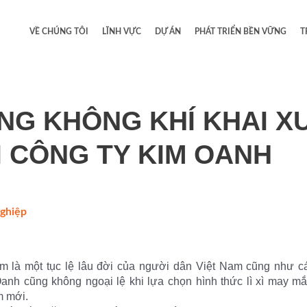
VỀ CHÚNG TÔI
LĨNH VỰC
DỰ ÁN
PHÁT TRIỂN BỀN VỮNG
T
NG KHÔNG KHÍ KHAI X
I CÔNG TY KIM OANH
nghiệp
/
năm là một tục lệ lâu đời của người dân Việt Nam cũng như c
nh cũng không ngoại lệ khi lựa chọn hình thức lì xì may mắ
m mới.