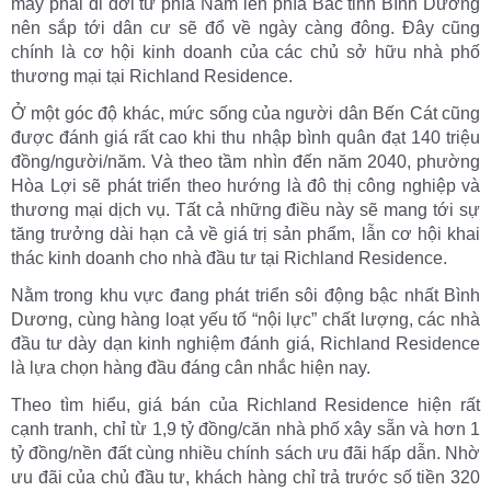
máy phải di dời từ phía Nam lên phía Bắc tỉnh Bình Dương
nên sắp tới dân cư sẽ đổ về ngày càng đông. Đây cũng
chính là cơ hội kinh doanh của các chủ sở hữu nhà phố
thương mại tại Richland Residence.
Ở một góc độ khác, mức sống của người dân Bến Cát cũng
được đánh giá rất cao khi thu nhập bình quân đạt 140 triệu
đồng/người/năm. Và theo tầm nhìn đến năm 2040, phường
Hòa Lợi sẽ phát triển theo hướng là đô thị công nghiệp và
thương mại dịch vụ. Tất cả những điều này sẽ mang tới sự
tăng trưởng dài hạn cả về giá trị sản phẩm, lẫn cơ hội khai
thác kinh doanh cho nhà đầu tư tại Richland Residence.
Nằm trong khu vực đang phát triển sôi động bậc nhất Bình
Dương, cùng hàng loạt yếu tố “nội lực” chất lượng, các nhà
đầu tư dày dạn kinh nghiệm đánh giá, Richland Residence
là lựa chọn hàng đầu đáng cân nhắc hiện nay.
Theo tìm hiểu, giá bán của Richland Residence hiện rất
cạnh tranh, chỉ từ 1,9 tỷ đồng/căn nhà phố xây sẵn và hơn 1
tỷ đồng/nền đất cùng nhiều chính sách ưu đãi hấp dẫn. Nhờ
ưu đãi của chủ đầu tư, khách hàng chỉ trả trước số tiền 320