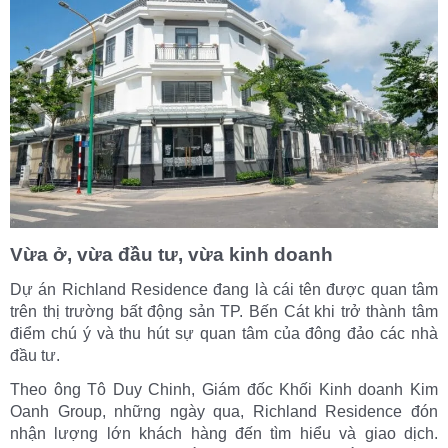
V
ừ
a
ở
,
v
ừ
a
đ
ầ
u
tư
,
v
ừ
a
kinh
doanh
Dự án Richland Residence đang là cái tên được quan tâm
trên thị trường bất động sản TP. Bến Cát khi trở thành tâm
điểm chú ý và thu hút sự quan tâm của đông đảo các nhà
đầu tư.
Theo ông Tô Duy Chinh, Giám đốc Khối Kinh doanh Kim
Oanh Group, những ngày qua, Richland Residence đón
nhận lượng lớn khách hàng đến tìm hiểu và giao dịch.