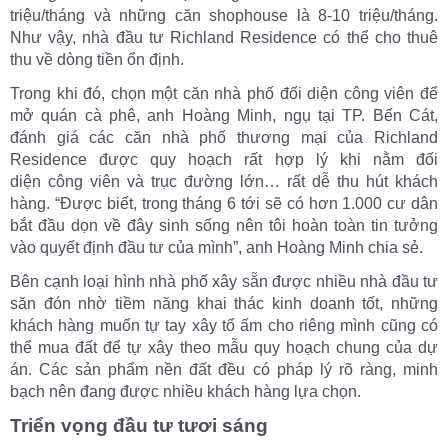
triệu/tháng và những căn shophouse là 8-10 triệu/tháng.
Như vậy, nhà đầu tư Richland Residence có thể cho thuê
thu về dòng tiền ổn định.
Trong khi đó, chọn một căn nhà phố đối diện công viên để
mở quán cà phê, anh Hoàng Minh, ngụ tại TP. Bến Cát,
đánh giá các căn nhà phố thương mại của Richland
Residence được quy hoạch rất hợp lý khi nằm đối
diện công viên và trục đường lớn… rất dễ thu hút khách
hàng. “Được biết, trong tháng 6 tới sẽ có hơn 1.000 cư dân
bắt đầu dọn về đây sinh sống nên tôi hoàn toàn tin tưởng
vào quyết định đầu tư của mình”, anh Hoàng Minh chia sẻ.
Bên cạnh loại hình nhà phố xây sẵn được nhiều nhà đầu tư
săn đón nhờ tiềm năng khai thác kinh doanh tốt, những
khách hàng muốn tự tay xây tổ ấm cho riêng mình cũng có
thể mua đất để tự xây theo mẫu quy hoạch chung của dự
án. Các sản phẩm nền đất đều có pháp lý rõ ràng, minh
bạch nên đang được nhiều khách hàng lựa chọn.
Triển vọng đầu tư tươi sáng