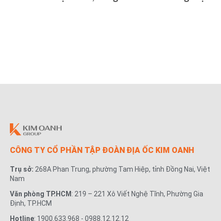
đại cho cư dân các dự án
CÔNG TY CỔ PHẦN TẬP ĐOÀN ĐỊA ỐC KIM OANH
Trụ sở:
268A Phan Trung, phường Tam Hiệp, tỉnh Đồng Nai, Việt
Nam
Văn phòng TP.HCM
: 219 – 221 Xô Viết Nghệ Tĩnh, Phường Gia
Định, TP.HCM
Hotline
: 1900.633.968 - 0988.12.12.12