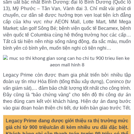
sầm uất bậc nhất Bình Dương: đại lộ Bình Dương (Quốc lộ
13), Mỹ Phước – Tân Vạn, Vành đai 3. Chỉ mất vài phút di
chuyển, cư dân sẽ được hưởng trọn vẹn loạt tiện ích đẳng
cấp của khu vực như AEON Mall, Lotte Mart, MM Mega
Market; sân golf Sông Bé; bệnh viện quốc tế Becamex, bệnh
viện quốc tế Columbia cùng hệ thống trường học các cấp…
Tất cả tái hiện nên nhịp sống năng động, đa sắc màu, muốn
bình yên có bình yên, muốn tiện nghi có tiện nghi…
Legacy Prime còn được tham gia phát triển bởi nhiều tập
đoàn uy tín như Hòa Bình (tổng thầu xây dựng), Coninco (tư
vấn giám sát),… đảm bảo chất lượng tốt nhất cho công trình.
Đây cũng là “bảo chứng vàng” cho tiến độ thi công dự án
theo đúng cam kết với khách hàng. Hiện dự án đang bước
vào giai đoạn hoàn thiện chi tiết, dự kiến bàn giao trước Tết.
Legacy Prime đang được giới thiệu ra thị trường mức
giá chỉ từ 900 triệu/căn đi kèm nhiều ưu đãi đặc biệt.
Khách hàng chỉ cần thanh toán
trước
99 triệu có thể