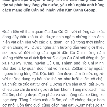
tộc và phát huy lòng yêu nước, yêu chủ nghĩa anh hùng
cách mạng đến Cán bộ, nhân viên Kim Oanh Group.
Đoàn tiến về tham quan địa đạo Củ Chi với những cảm xúc
đong đầy thật khó tả khi được nhìn ngắm những hình ảnh,
hiện vật gắn liền với các giai đoạn lịch sử trong thời kháng
chiến chống Mỹ. Được nghe anh hướng dẫn viên giới thiệu
sơ lược về đời sống của người dân Củ Chi những năm
kháng chiến và di tích lịch sử Địa đạo Củ Chi nổi tiếng thuộc
xã Phú Mỹ Hưng, huyện Củ Chi, Thành phố Hồ Chí Minh.
Địa đạo là kỳ quan độc nhất vô nhị dài 250km chạy ngoằn
ngoèo trong lòng đất. Đặc biệt hầm được làm từ sức người
với những dụng cụ hết sức thô sơ như lưỡi cuốc, xô chậu
và chiếc xe xúc đất tự chế. Đường hầm sâu dưới đất 3-8m,
chiều cao chỉ đủ một người đi lom khom. Tầng một cách mặt
đất 3m, chống được đạn pháo và sức nặng của xe tăng, xe
bọc thép. Tầng 2 cách mặt đất 5m, có thể chống được bom
cỡ nhỏ. Còn tầng cuối cùng cách mặt đất 8-10m hết sức an