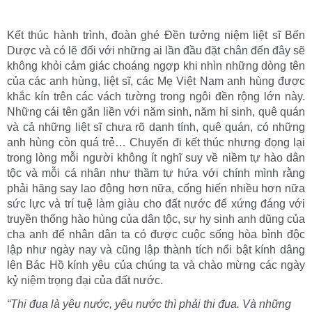
Kết thúc hành trình, đoàn ghé Đền tưởng niệm liệt sĩ Bến
Dược và có lẽ đối với những ai lần đầu đặt chân đến đây sẽ
không khỏi cảm giác choáng ngợp khi nhìn những dòng tên
của các anh hùng, liệt sĩ, các Mẹ Việt Nam anh hùng được
khắc kín trên các vách tường trong ngôi đền rộng lớn này.
Những cái tên gắn liền với năm sinh, năm hi sinh, quê quán
và cả những liệt sĩ chưa rõ danh tính, quê quán, có những
anh hùng còn quá trẻ… Chuyến đi kết thúc nhưng đọng lại
trong lòng mỗi người không ít nghĩ suy về niềm tự hào dân
tộc và mỗi cá nhân như thầm tự hứa với chính mình rằng
phải hăng say lao động hơn nữa, cống hiến nhiều hơn nữa
sức lực và trí tuệ làm giàu cho đất nước để xứng đáng với
truyền thống hào hùng của dân tộc, sự hy sinh anh dũng của
cha anh để nhân dân ta có được cuộc sống hòa bình độc
lập như ngày nay và cũng lập thành tích nổi bật kính dâng
lên Bác Hồ kính yêu của chúng ta và chào mừng các ngày
kỷ niệm trọng đại của đất nước.
“Thi đua là yêu nước, yêu nước thì phải thi đua. Và những