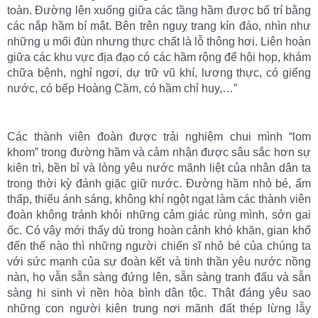
toàn. Ðường lên xuống giữa các tầng hầm được bố trí bằng
các nắp hầm bí mật. Bên trên nguỵ trang kín đáo, nhìn như
những ụ mối đùn nhưng thực chất là lỗ thông hơi. Liên hoàn
giữa các khu vực địa đạo có các hầm rộng để hội họp, khám
chữa bệnh, nghỉ ngơi, dự trữ vũ khí, lương thực, có giếng
nước, có bếp Hoàng Cầm, có hầm chỉ huy,…”
Các thành viên đoàn được trải nghiệm chui mình “lom
khom” trong đường hầm và cảm nhận được sâu sắc hơn sự
kiên trì, bền bỉ và lòng yêu nước mãnh liệt của nhân dân ta
trong thời kỳ đánh giặc giữ nước. Đường hầm nhỏ bé, ẩm
thấp, thiếu ánh sáng, không khí ngột ngạt làm các thành viên
đoàn không tránh khỏi những cảm giác rùng mình, sởn gai
ốc. Có vậy mới thấy dù trong hoàn cảnh khó khăn, gian khổ
đến thế nào thì những người chiến sĩ nhỏ bé của chúng ta
với sức mạnh của sự đoàn kết và tinh thần yêu nước nồng
nàn, họ vẫn sẵn sàng đứng lên, sẵn sàng tranh đấu và sẵn
sàng hi sinh vì nền hòa bình dân tộc. Thật đáng yêu sao
những con người kiên trung nơi mãnh đất thép lừng lẫy