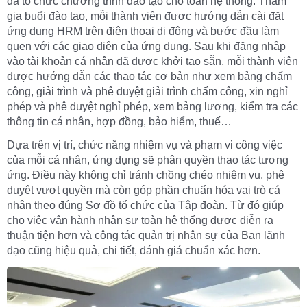
đã tổ chức chương trình đào tạo cho toàn hệ thống. Tham
gia buổi đào tạo, mỗi thành viên được hướng dẫn cài đặt
ứng dụng HRM trên điện thoại di động và bước đầu làm
quen với các giao diện của ứng dụng. Sau khi đăng nhập
vào tài khoản cá nhân đã được khởi tạo sẵn, mỗi thành viên
được hướng dẫn các thao tác cơ bản như xem bảng chấm
công, giải trình và phê duyệt giải trình chấm công, xin nghỉ
phép và phê duyệt nghỉ phép, xem bảng lương, kiểm tra các
thông tin cá nhân, hợp đồng, bảo hiểm, thuế…
Dựa trên vị trí, chức năng nhiệm vụ và phạm vi công việc
của mỗi cá nhân, ứng dụng sẽ phân quyền thao tác tương
ứng. Điều này không chỉ tránh chồng chéo nhiệm vụ, phê
duyệt vượt quyền mà còn góp phần chuẩn hóa vai trò cá
nhân theo đúng Sơ đồ tổ chức của Tập đoàn. Từ đó giúp
cho việc vận hành nhân sự toàn hệ thống được diễn ra
thuận tiện hơn và công tác quản trị nhân sự của Ban lãnh
đạo cũng hiệu quả, chi tiết, đánh giá chuẩn xác hơn.