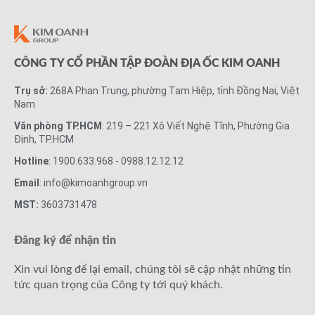
CÔNG TY CỔ PHẦN TẬP ĐOÀN ĐỊA ỐC KIM OANH
Trụ sở:
268A Phan Trung, phường Tam Hiệp, tỉnh Đồng Nai, Việt
Nam
Văn phòng TP.HCM
: 219 – 221 Xô Viết Nghệ Tĩnh, Phường Gia
Định, TP.HCM
Hotline
: 1900.633.968 - 0988.12.12.12
Email
: info@kimoanhgroup.vn
MST:
3603731478
Đăng ký để nhận tin
Xin vui lòng để lại email, chúng tôi sẽ cập nhật những tin
tức quan trọng của Công ty tới quý khách.