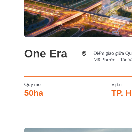
One Era
Điểm giao giữa Quố
Mỹ Phước – Tân V
Quy mô
Vị trí
50ha
TP. 