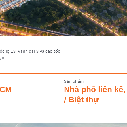
c lộ 13, Vành đai 3 và cao tốc
ạn
Sản phẩm
HCM
Nhà phố liên kế
/ Biệt thự