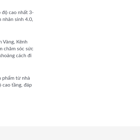
p độ cao nhất 3-
 nhân sinh 4.0,
n Vàng, Kênh
âm chăm sóc sức
 khoảng cách đi
n phẩm từ nhà
ộ cao tầng, đáp