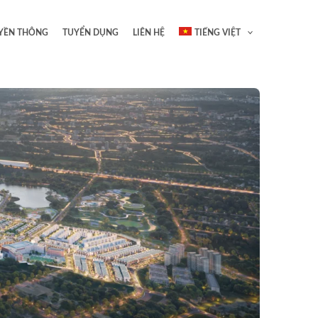
YỀN THÔNG
TUYỂN DỤNG
LIÊN HỆ
TIẾNG VIỆT