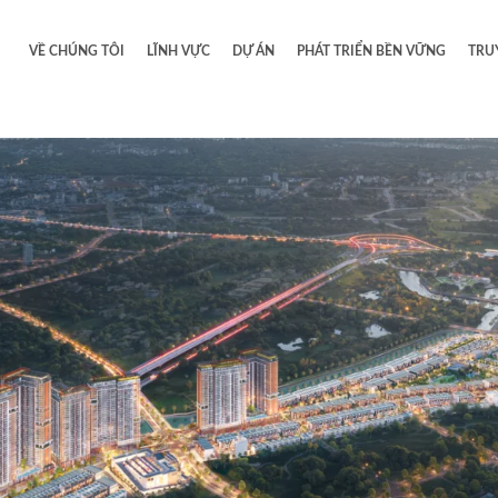
VỀ CHÚNG TÔI
LĨNH VỰC
DỰ ÁN
PHÁT TRIỂN BỀN VỮNG
TRU