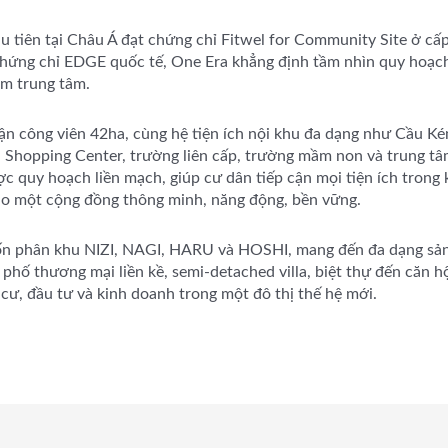
ầu tiên tại Châu Á đạt chứng chỉ Fitwel for Community Site ở cấ
chứng chỉ EDGE quốc tế, One Era khẳng định tầm nhìn quy hoạch
àm trung tâm.
n công viên 42ha, cùng hệ tiện ích nội khu đa dạng như Cầu Ké
 Shopping Center, trường liên cấp, trường mầm non và trung t
ợc quy hoạch liền mạch, giúp cư dân tiếp cận mọi tiện ích trong
ạo một cộng đồng thông minh, năng động, bền vững.
n phân khu NIZI, NAGI, HARU và HOSHI, mang đến đa dạng sả
 phố thương mại liền kề, semi-detached villa, biệt thự đến căn h
cư, đầu tư và kinh doanh trong một đô thị thế hệ mới.