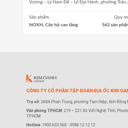
Vương – Lý Nam Đế – Lê Đại Hành, phường Trản
Bom, thành phố Đồng Nai
Sản phẩm
Quy m
NOXH, Căn hộ cao tầng
562 sản phẩ
CÔNG TY CỔ PHẦN TẬP ĐOÀN ĐỊA ỐC KIM OA
Trụ sở:
268A Phan Trung, phường Tam Hiệp, tỉnh Đồng 
Văn phòng TP.HCM
: 219 – 221 Xô Viết Nghệ Tĩnh, Phườ
TP.HCM
Hotline
: 1900.633.968 - 0988.12.12.12