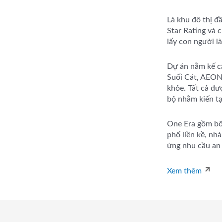
Là khu đô thị đ
Star Rating và 
lấy con người l
Dự án nằm kế cậ
Suối Cát, AEON
khỏe. Tất cả đư
bộ nhằm kiến t
One Era gồm bố
phố liền kề, nhà
ứng nhu cầu an 
Xem thêm