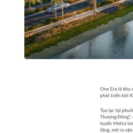
One Era là khu 
phát triển bởi 
Tọa lạc tại phư
Thượng Đông”, đ
tuyến Metro tươ
tầng, mở ra vận