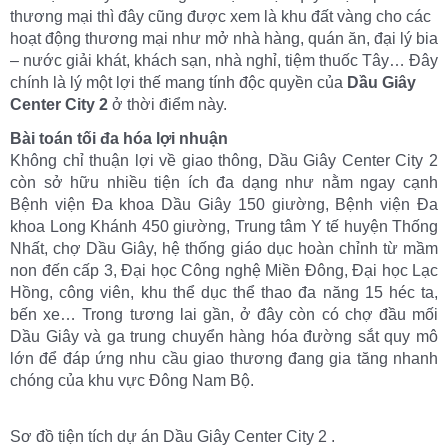
thương mại thì đây cũng được xem là khu đất vàng cho các
hoạt động thương mại như mở nhà hàng, quán ăn, đại lý bia
– nước giải khát, khách sạn, nhà nghỉ, tiệm thuốc Tây… Đây
chính là lý một lợi thế mang tính độc quyền của
Dầu Giây
Center City 2
ở thời điểm này.
Bài toán tối đa hóa lợi nhuận
Không chỉ thuận lợi về giao thông, Dầu Giây Center City 2
còn sở hữu nhiều tiện ích đa dạng như nằm ngay cạnh
Bệnh viện Đa khoa Dầu Giây 150 giường, Bệnh viện Đa
khoa Long Khánh 450 giường, Trung tâm Y tế huyện Thống
Nhất, chợ Dầu Giây, hệ thống giáo dục hoàn chỉnh từ mầm
non đến cấp 3, Đại học Công nghệ Miền Đông, Đại học Lạc
Hồng, công viên, khu thể dục thể thao đa năng 15 héc ta,
bến xe… Trong tương lai gần, ở đây còn có chợ đầu mối
Dầu Giây và ga trung chuyển hàng hóa đường sắt quy mô
lớn để đáp ứng nhu cầu giao thương đang gia tăng nhanh
chóng của khu vực Đông Nam Bộ.
Sơ đồ tiện tích dự án Dầu Giây Center City 2 .