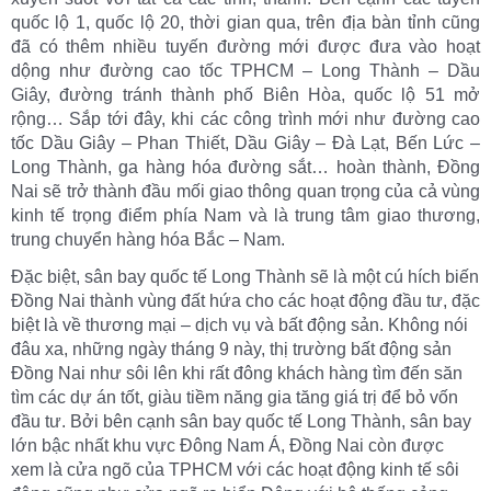
quốc lộ 1, quốc lộ 20, thời gian qua, trên địa bàn tỉnh cũng
đã có thêm nhiều tuyến đường mới được đưa vào hoạt
dộng như đường cao tốc TPHCM – Long Thành – Dầu
Giây, đường tránh thành phố Biên Hòa, quốc lộ 51 mở
rộng… Sắp tới đây, khi các công trình mới như đường cao
tốc Dầu Giây – Phan Thiết, Dầu Giây – Đà Lạt, Bến Lức –
Long Thành, ga hàng hóa đường sắt… hoàn thành, Đồng
Nai sẽ trở thành đầu mối giao thông quan trọng của cả vùng
kinh tế trọng điểm phía Nam và là trung tâm giao thương,
trung chuyển hàng hóa Bắc – Nam.
Đặc biệt, sân bay quốc tế Long Thành sẽ là một cú hích biến
Đồng Nai thành vùng đất hứa cho các hoạt động đầu tư, đặc
biệt là về thương mại – dịch vụ và bất động sản. Không nói
đâu xa, những ngày tháng 9 này, thị trường bất động sản
Đồng Nai như sôi lên khi rất đông khách hàng tìm đến săn
tìm các dự án tốt, giàu tiềm năng gia tăng giá trị để bỏ vốn
đầu tư. Bởi bên cạnh sân bay quốc tế Long Thành, sân bay
lớn bậc nhất khu vực Đông Nam Á, Đồng Nai còn được
xem là cửa ngõ của TPHCM với các hoạt động kinh tế sôi