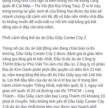
động cũng như cửa ngõ ra biển Đông với hệ thống cảng
quốc tế Cái Mép – Thị Vải (Bà Rịa Vũng Tàu). Ở vị trí này,
trong tương lai gần, kinh tế của Đồng Nai được dự báo sẽ
nhanh chóng cất cánh với tốc độ vũ bão nên nhiều nhà đầu
tư không muốn để vuột mất cơ hội khi mặt bằng giá bất
động sản ở đây còn khá mềm.
Phối cảnh tổng thể dự án Dầu Giây Center City 2.
Trong số các dự án bất động sản đang chào bán ra thị
trường, Dầu Giây Center City 2 được đánh giá là giàu tiềm
năng gia tăng giá trị bậc nhất. Đây là dự án do Công ty
TNHH Đầu tư Phú Việt Tín làm chủ đầu tư, Công ty cổ phần
Địa ốc Kim Oanh phân phối độc quyền có diện tích 21 héc
ta, nằm trong tổng thể khu đô thị Dầu Giây quy mô 149 héc
ta. Lợi thế đầu tiên của dự án là vị trí tọa lạc ở trung tâm
hành chính huyện Thống Nhất, mặt tiền quốc lộ 1, ngay nút
giao với quốc lộ 20 và đường cao tốc TPHCM – Long
Thành – Dầu Giây, cách sân bay Long Thành chỉ khoảng 10
phút di chuyển. Nếu không tính yếu tố Dầu Giây Center City
2 là dự án duy nhất trong khu vực được quy hoạch phố