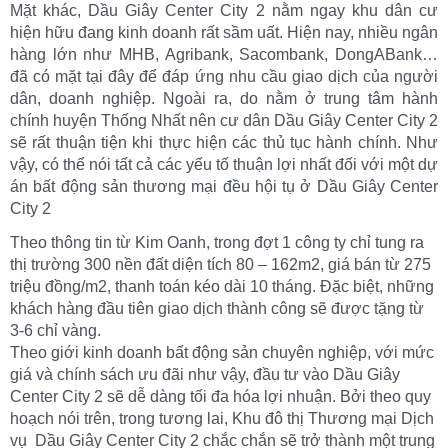
Mặt khác, Dầu Giây Center City 2 nằm ngay khu dân cư
hiện hữu đang kinh doanh rất sầm uất. Hiện nay, nhiều ngân
hàng lớn như MHB, Agribank, Sacombank, DongABank…
đã có mặt tại đây để đáp ứng nhu cầu giao dịch của người
dân, doanh nghiệp. Ngoài ra, do nằm ở trung tâm hành
chính huyện Thống Nhất nên cư dân Dầu Giây Center City 2
sẽ rất thuận tiện khi thực hiện các thủ tục hành chính. Như
vậy, có thể nói tất cả các yếu tố thuận lợi nhất đối với một dự
án bất động sản thương mại đều hội tụ ở Dầu Giây Center
City 2
Theo thông tin từ Kim Oanh, trong đợt 1 công ty chỉ tung ra
thị trường 300 nền đất diện tích 80 – 162m2, giá bán từ 275
triệu đồng/m2, thanh toán kéo dài 10 tháng. Đặc biệt, những
khách hàng đầu tiên giao dịch thành công sẽ được tặng từ
3-6 chỉ vàng.
Theo giới kinh doanh bất động sản chuyên nghiệp, với mức
giá và chính sách ưu đãi như vậy, đầu tư vào Dầu Giây
Center City 2 sẽ dễ dàng tối đa hóa lợi nhuận. Bởi theo quy
hoạch nói trên, trong tương lai, Khu đô thị Thương mại Dịch
vụ Dầu Giây Center City 2 chắc chắn sẽ trở thành một trung