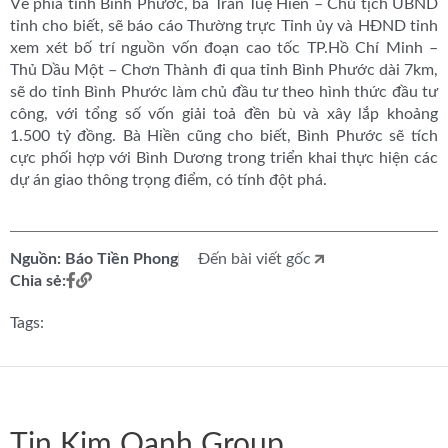
Về phía tỉnh Bình Phước, bà Trần Tuệ Hiền – Chủ tịch UBND
tỉnh cho biết, sẽ báo cáo Thường trực Tỉnh ủy và HĐND tỉnh
xem xét bố trí nguồn vốn đoạn cao tốc TP.Hồ Chí Minh –
Thủ Dầu Một – Chơn Thành đi qua tỉnh Bình Phước dài 7km,
sẽ do tỉnh Bình Phước làm chủ đầu tư theo hình thức đầu tư
công, với tổng số vốn giải toả đền bù và xây lắp khoảng
1.500 tỷ đồng. Bà Hiền cũng cho biết, Bình Phước sẽ tích
cực phối hợp với Bình Dương trong triển khai thực hiện các
dự án giao thông trọng điểm, có tính đột phá.
Nguồn: Báo Tiền Phong
Đến bài viết gốc
Chia sẻ:
Tags:
Tin Kim Oanh Group