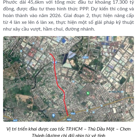
Phước dài 45,6km với tổng mức đầu tư khoảng 17.300 tỷ
đồng, được đầu tư theo hình thức PPP. Dự kiến thi công và
hoàn thành vào năm 2026. Giai đoạn 2, thực hiện nâng cấp
từ 4 làn xe lên 6 làn xe, thực hiện một số giải pháp kỹ thuật
như xây cầu vượt, hầm chui, đường nhánh.
Vị trí triển khai được cao tốc TP.HCM – Thủ Dầu Một – Chơn
Thành (đường chỉ đỏ) nhìn từ vệ tinh