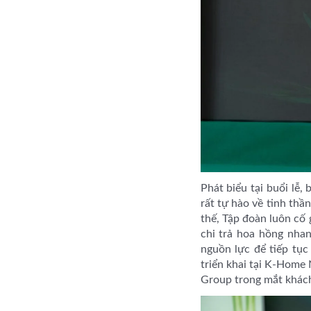
Phát biểu tại buổi lễ
rất tự hào về tinh thầ
thế, Tập đoàn luôn cố 
chi trả hoa hồng nha
nguồn lực để tiếp tụ
triển khai tại K-Home
Group trong mắt khách