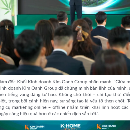
iám đốc Khối Kinh doanh Kim Oanh Group nhấn mạnh: “Giữa mộ
 kinh doanh Kim Oanh Group đã chứng minh bản lĩnh của mình, 
ên tiếng vang đáng tự hào. Không chờ thời – chỉ tạo thời điể
iệt, trong bối cảnh hiện nay, sự sáng tạo là yếu tố then chốt. 
g cụ marketing online – offline nhằm triển khai linh hoạt các
ày càng hiệu quả hơn ở các chiến dịch sắp tới.”.