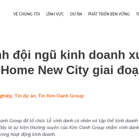
VỀ CHÚNG TÔI
LĨNH VỰC
DỰ ÁN
PHÁT TRIỂN BỀN VỮNG
T
h đội ngũ kinh doanh x
-Home New City giai đoạ
nghiệp
,
Tin dự án
,
Tin Kim Oanh Group
/
nh Group đã tổ chức Lễ vinh danh cá nhân và tập thể kinh doanh
Đây là sự kiện thường xuyên của Kim Oanh Group nhằm vinh danh
 trong hoạt động kinh doanh.