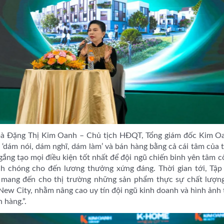
, bà Đặng Thị Kim Oanh – Chủ tịch HĐQT, Tổng giám đốc Kim Oa
n ‘dám nói, dám nghĩ, dám làm’ và bán hàng bằng cả cái tâm của 
gắng tạo mọi điều kiện tốt nhất để đội ngũ chiến binh yên tâm c
nh chóng cho đến lương thưởng xứng đáng. Thời gian tới, Tập
c mang đến cho thị trường những sản phẩm thực sự chất lượn
 New City, nhằm nâng cao uy tín đội ngũ kinh doanh và hình ản
 hàng.”.