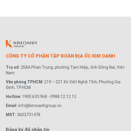
CÔNG TY CỔ PHẦN TẬP ĐOÀN ĐỊA ỐC KIM OANH
Trụ sở:
268A Phan Trung, phường Tam Hiệp, tỉnh Đồng Nai, Việt
Nam
Văn phòng TP.HCM
: 219 – 221 Xô Viết Nghệ Tĩnh, Phường Gia
Định, TP.HCM
Hotline
: 1900.633.968 - 0988.12.12.12
Email
: info@kimoanhgroup.vn
MST:
3603731478
Đăng ký để nhận tin