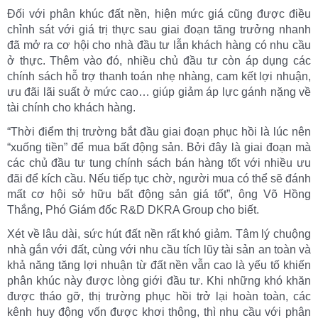
Đối với phân khúc đất nền, hiện mức giá cũng được điều
chỉnh sát với giá trị thực sau giai đoạn tăng trưởng nhanh
đã mở ra cơ hội cho nhà đầu tư lẫn khách hàng có nhu cầu
ở thực. Thêm vào đó, nhiều chủ đầu tư còn áp dụng các
chính sách hỗ trợ thanh toán nhẹ nhàng, cam kết lợi nhuận,
ưu đãi lãi suất ở mức cao… giúp giảm áp lực gánh nặng về
tài chính cho khách hàng.
“Thời điểm thị trường bắt đầu giai đoạn phục hồi là lúc nên
“xuống tiền” để mua bất động sản. Bởi đây là giai đoạn mà
các chủ đầu tư tung chính sách bán hàng tốt với nhiều ưu
đãi để kích cầu. Nếu tiếp tục chờ, người mua có thể sẽ đánh
mất cơ hội sở hữu bất động sản giá tốt”, ông Võ Hồng
Thắng, Phó Giám đốc R&D DKRA Group cho biết.
Xét về lâu dài, sức hút đất nền rất khó giảm. Tâm lý chuộng
nhà gắn với đất, cùng với nhu cầu tích lũy tài sản an toàn và
khả năng tăng lợi nhuận từ đất nền vẫn cao là yếu tố khiến
phân khúc này được lòng giới đầu tư. Khi những khó khăn
được tháo gỡ, thị trường phục hồi trở lại hoàn toàn, các
kênh huy động vốn được khơi thông, thì nhu cầu với phân