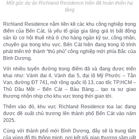
Một góc dự án Richland Residence hiện đã hoàn thiện hạ
tầng
Richland Residence nằm liền kề các khu công nghiệp trọng
điểm của Bến Cát, là yếu tố giúp gia tăng giá trị bất động
sản từ cơ hội thuê nhà ở cho hàng ngàn kỹ sư, công nhân,
chuyên gia trong khu vực. Bến Cát hiện đang trong lộ trình
phát triển trở thành “thủ phủ” công nghiệp mới phía Bắc của
Bình Dương.
Với nhiều tuyến đường trọng điểm đã và đang được triển
khai như: Vành đai 4, Vành đai 5, đại lộ Mỹ Phước – Tân
Vạn, đường ĐT 741, mở rộng quốc lộ 13, cao tốc TP.HCM –
Thủ Dầu Một – Bến Cát – Bàu Bàng… tạo ra sự giao
thương nhộn nhịp cho khu vực trong thời gian tới.
Thêm vào đó, khu vực Richland Residence tọa lạc đang
được đề xuất chủ trương lên thành phố Bến Cát vào năm
2025.
Cùng với thành phố mới Bình Dương, đây sẽ là trung tâm
của vùng đô thị thông minh, nơi kết nối giao thương sầm uất