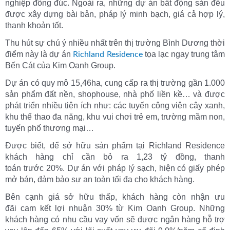
nghiệp đông đúc. Ngoài ra, những dự án bất động sản đều
được xây dựng bài bản, pháp lý minh bạch, giá cả hợp lý,
thanh khoản tốt.
Thu hút sự chú ý nhiều nhất trên thị trường Bình Dương thời
điểm này là dự án
tọa lạc ngay trung tâm
Richland Residence
Bến Cát của Kim Oanh Group.
Dự án có quy mô 15,46ha, cung cấp ra thị trường gần 1.000
sản phẩm đất nền, shophouse, nhà phố liền kề… và được
phát triển nhiều tiện ích như: các tuyến công viên cây xanh,
khu thể thao đa năng, khu vui chơi trẻ em, trường mầm non,
tuyến phố thương mại…
Được biết, để sở hữu sản phẩm tại Richland Residence
khách hàng chỉ cần bỏ ra 1,23 tỷ đồng, thanh
toán trước 20%. Dự án với pháp lý sạch, hiện có giấy phép
mở bán, đảm bảo sự an toàn tối đa cho khách hàng.
Bên cạnh giá sở hữu thấp, khách hàng còn nhận ưu
đãi cam kết lợi nhuận 30% từ Kim Oanh Group. Những
khách hàng có nhu cầu vay vốn sẽ được ngân hàng hỗ trợ