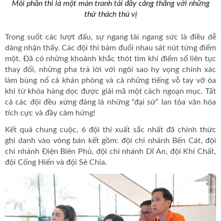
Mỗi phần thi là một màn tranh tài đầy căng thẳng với những
thử thách thú vị
Trong suốt các lượt đấu, sự ngang tài ngang sức là điều dễ
dàng nhận thấy. Các đội thi bám đuổi nhau sát nút từng điểm
một. Đã có những khoảnh khắc thót tim khi điểm số liên tục
thay đổi, những pha trả lời với ngôi sao hy vọng chính xác
làm bùng nổ cả khán phòng và cả những tiếng vỗ tay vỡ òa
khi từ khóa hàng dọc được giải mã một cách ngoạn mục. Tất
cả các đội đều xứng đáng là những “đại sứ” lan tỏa văn hóa
tích cực và đầy cảm hứng!
Kết quả chung cuộc, 6 đội thi xuất sắc nhất đã chính thức
ghi danh vào vòng bán kết gồm: đội chi nhánh Bến Cát, đội
chi nhánh Điện Biên Phủ, đội chi nhánh Dĩ An, đội Khí Chất,
đội Cống Hiến và đội Sẻ Chia.