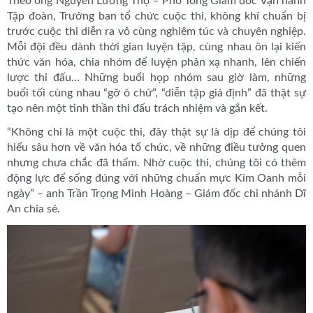
Theo ông Nguyễn Lương Thọ – Phó Tổng Giám đốc Vận hành
Tập đoàn, Trưởng ban tổ chức cuộc thi, không khí chuẩn bị
trước cuộc thi diễn ra vô cùng nghiêm túc và chuyên nghiệp.
Mỗi đội đều dành thời gian luyện tập, cùng nhau ôn lại kiến
thức văn hóa, chia nhóm để luyện phản xạ nhanh, lên chiến
lược thi đấu… Những buổi họp nhóm sau giờ làm, những
buổi tối cùng nhau “gỡ ô chữ”, “diễn tập giả định” đã thật sự
tạo nên một tinh thần thi đấu trách nhiệm và gắn kết.
“Không chỉ là một cuộc thi, đây thật sự là dịp để chúng tôi
hiểu sâu hơn về văn hóa tổ chức, về những điều tưởng quen
nhưng chưa chắc đã thấm. Nhờ cuộc thi, chúng tôi có thêm
động lực để sống đúng với những chuẩn mực Kim Oanh mỗi
ngày” – anh Trần Trọng Minh Hoàng – Giám đốc chi nhánh Dĩ
An chia sẻ.