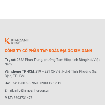
đại cho cư dân các dự án
CÔNG TY CỔ PHẦN TẬP ĐOÀN ĐỊA ỐC KIM OANH
Trụ sở:
268A Phan Trung, phường Tam Hiệp, tỉnh Đồng Nai, Việt
Nam
Văn phòng TP.HCM
: 219 – 221 Xô Viết Nghệ Tĩnh, Phường Gia
Định, TP.HCM
Hotline
: 1900.633.968 - 0988.12.12.12
Email
: info@kimoanhgroup.vn
MST:
3603731478