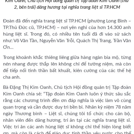
Kim Oanh, Chủ tịch Hội đồng quản trị Tập đoàn Kim Oanh (thứ
2, bên trái) dâng hương tại nghĩa trang liệt sĩ TP.HCM
Đoàn đã đến nghĩa trang liệt sĩ TP.HCM (phường Long Bình –
TP.Thủ Đức cũ, TP.HCM) – nơi yên nghỉ của hơn 14.300 anh
hùng liệt sĩ. Trong đó, có nhiều tên tuổi đã đi vào sử sách
như: Võ Văn Tần, Nguyễn Văn Trỗi, Quách Thị Trang, Trần Văn
Ơn…
Trong khoảnh khắc thiêng liêng giữa hàng ngàn bia mộ, từng
nén nhang được thắp lên không chỉ để tưởng niệm, mà còn
để tiếp nối tinh thần bất khuất, kiên cường của các thế hệ
cha anh.
Bà Đặng Thị Kim Oanh, Chủ tịch Hội đồng quản trị Tập đoàn
Kim Oanh chia sẻ: “Tập đoàn Kim Oanh luôn ý thức sâu sắc
rằng các chương trình đền ơn đáp nghĩa là việc làm vô cùng
quan trọng và cần được duy trì bền bỉ. Nhân kỷ niệm 78 năm
ngày Thương binh – Liệt sĩ, chúng tôi tổ chức cho cán bộ,
nhân viên đến dâng hương, tri ân tại các nghĩa trang liệt sĩ.
Việc tri ân các anh hùng liệt sĩ không chỉ thể hiện lòng biết
ơn, mà còn là cách để giáo dục tinh thần yêu nước cho thế