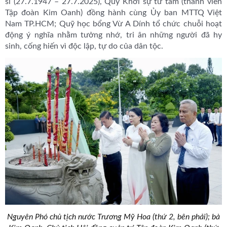
sĩ (27.7.1947 – 27.7.2025), Quỹ Khởi sự từ tâm (thành viên
Tập đoàn Kim Oanh) đồng hành cùng Ủy ban MTTQ Việt
Nam TP.HCM; Quỹ học bổng Vừ A Dính tổ chức chuỗi hoạt
động ý nghĩa nhằm tưởng nhớ, tri ân những người đã hy
sinh, cống hiến vì độc lập, tự do của dân tộc.
Nguyên Phó chủ tịch nước Trương Mỹ Hoa (thứ 2, bên phải); bà