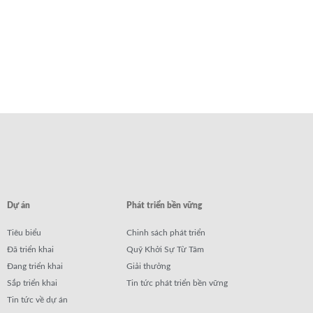
Dự án
Phát triển bền vững
Tiêu biểu
Chinh sách phát triển
Đã triển khai
Quỹ Khởi Sự Từ Tâm
Đang triển khai
Giải thưởng
Sắp triển khai
Tin tức phát triển bền vững
Tin tức về dự án