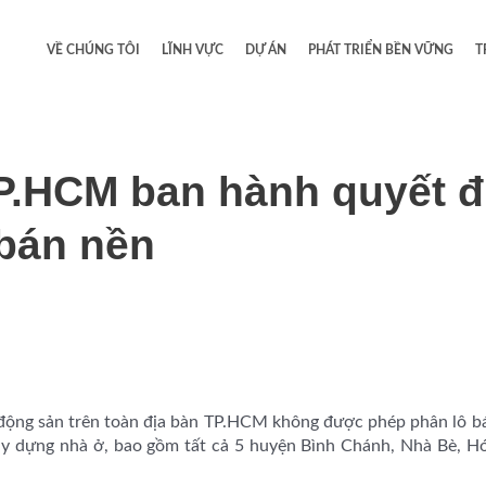
VỀ CHÚNG TÔI
LĨNH VỰC
DỰ ÁN
PHÁT TRIỂN BỀN VỮNG
T
P.HCM ban hành quyết đ
 bán nền
động sản trên toàn địa bàn TP.HCM không được phép phân lô b
ây dựng nhà ở, bao gồm tất cả 5 huyện Bình Chánh, Nhà Bè, 