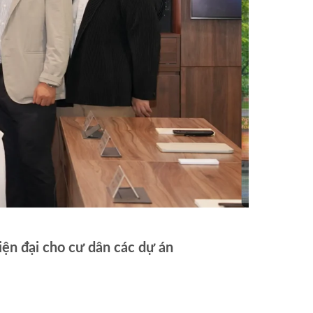
30/05/2026
ện đại cho cư dân các dự án
Kim Oanh G
đô thị