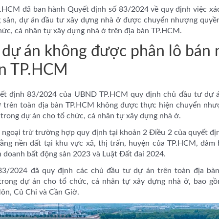
HCM đã ban hành Quyết định số 83/2024 về quy định việc xác
g sản, dự án đầu tư xây dựng nhà ở được chuyển nhượng quyền
chức, cá nhân tự xây dựng nhà ở trên địa bàn TP.HCM.
 dự án không được phân lô bán 
àn TP.HCM
uyết định 83/2024 của UBND TP.HCM quy định chủ đầu tư dự á
ở trên toàn địa bàn TP.HCM không được thực hiện chuyển như
 trong dự án cho tổ chức, cá nhân tự xây dựng nhà ở.
ngoại trừ trường hợp quy định tại khoản 2 Điều 2 của quyết đị
bằng nền đất tại khu vực xã, thị trấn, huyện của TP.HCM, đảm 
h doanh bất động sản 2023 và Luật Đất đai 2024.
 83/2024 đã quy định các chủ đầu tư dự án trên toàn địa b
rong dự án cho tổ chức, cá nhân tự xây dựng nhà ở, bao gồ
ôn, Củ Chi và Cần Giờ.