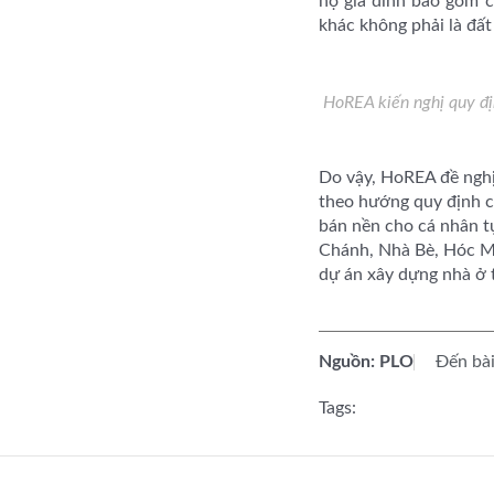
hộ gia đình bao gồm c
khác không phải là đất
HoREA kiến nghị quy đị
Do vậy, HoREA đề nghị
theo hướng quy định ch
bán nền cho cá nhân tự
Chánh, Nhà Bè, Hóc Mô
dự án xây dựng nhà ở 
Nguồn: PLO
Đến bài
Tags: