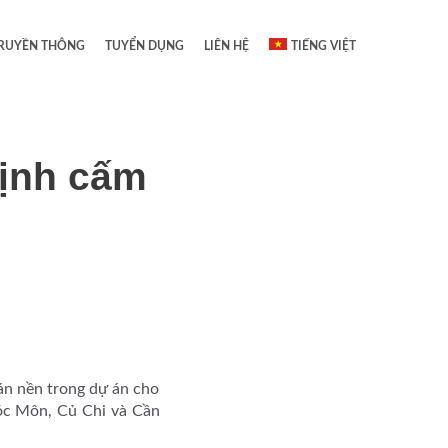
RUYỀN THÔNG
TUYỂN DỤNG
LIÊN HỆ
TIẾNG VIỆT
ịnh cấm
án nền trong dự án cho
Hóc Môn, Củ Chi và Cần