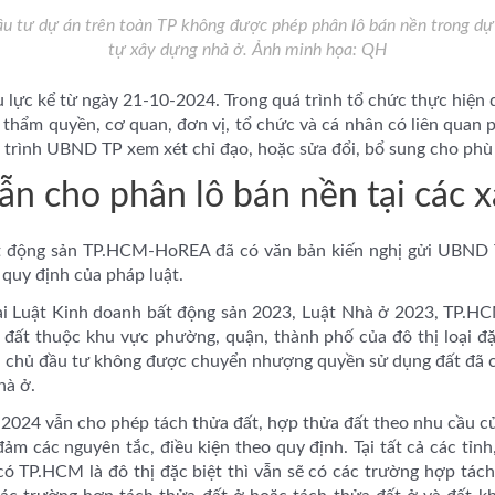
u tư dự án trên toàn TP không được phép phân lô bán nền trong dự 
tự xây dựng nhà ở. Ảnh minh họa: QH
 lực kể từ ngày 21-10-2024. Trong quá trình tổ chức thực hiện
thẩm quyền, cơ quan, đơn vị, tổ chức và cá nhân có liên quan p
 trình UBND TP xem xét chỉ đạo, hoặc sửa đổi, bổ sung cho phù
ẫn cho phân lô bán nền tại các x
ất động sản TP.HCM-HoREA đã có văn bản kiến nghị gửi UBND
quy định của pháp luật.
i Luật Kinh doanh bất động sản 2023, Luật Nhà ở 2023, TP.HCM 
 đất thuộc khu vực phường, quận, thành phố của đô thị loại đ
 chủ đầu tư không được chuyển nhượng quyền sử dụng đất đã c
hà ở.
 2024 vẫn cho phép tách thửa đất, hợp thửa đất theo nhu cầu củ
ảm các nguyên tắc, điều kiện theo quy định. Tại tất cả các tỉn
có TP.HCM là đô thị đặc biệt thì vẫn sẽ có các trường hợp tách