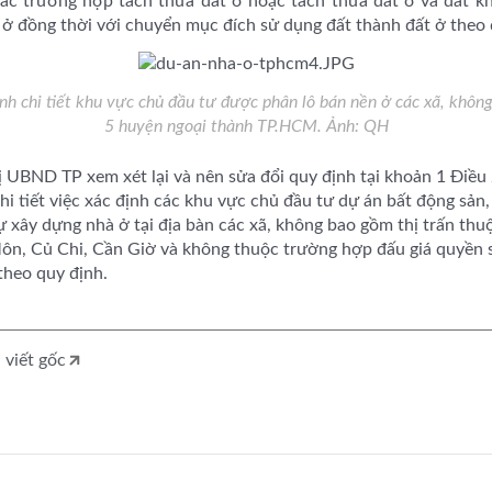
ác trường hợp tách thửa đất ở hoặc tách thửa đất ở và đất k
 ở đồng thời với chuyển mục đích sử dụng đất thành đất ở theo 
nh chi tiết khu vực chủ đầu tư được phân lô bán nền ở các xã, không
5 huyện ngoại thành TP.HCM. Ảnh: QH
 UBND TP xem xét lại và nên sửa đổi quy định tại khoản 1 Điều
i tiết việc xác định các khu vực chủ đầu tư dự án bất động sản
 xây dựng nhà ở tại địa bàn các xã, không bao gồm thị trấn thu
n, Củ Chi, Cần Giờ và không thuộc trường hợp đấu giá quyền s
theo quy định.
 viết gốc