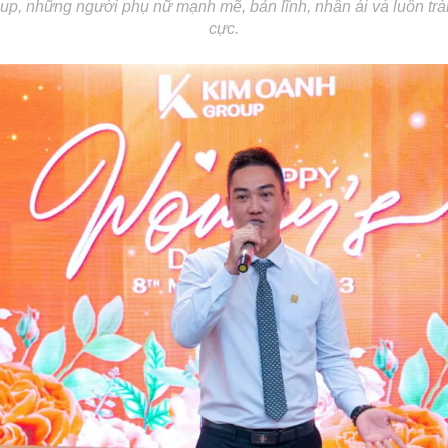
p, những người phụ nữ mạnh mẽ, bản lĩnh, nhân ái và luôn trà
cực.