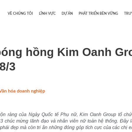
VỀ CHÚNG TÔI
LĨNH VỰC
DỰ ÁN
PHÁT TRIỂN BỀN VỮNG
TRU
óng hồng Kim Oanh Gr
8/3
Văn hóa doanh nghiệp
/
rộn ràng của Ngày Quốc tế Phụ nữ, Kim Oanh Group tổ chứ
 chúc mừng lãnh đạo và nhân viên nữ toàn hệ thống. Đây l
 phái đẹp mà còn tri ân những đóng góp tích cực của các chị em