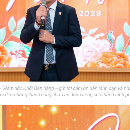
 Giám đốc Khối Bán hàng – gửi lời cảm ơn đến lãnh đạo và nh
m đến những thành công cho Tập đoàn trong suốt hành trình phá