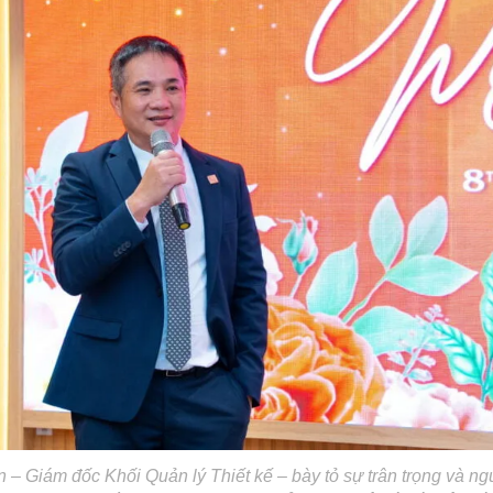
– Giám đốc Khối Quản lý Thiết kế – bày tỏ sự trân trọng và n