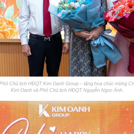
Phó Chủ tịch HĐQT Kim Oanh Group – tặng hoa chúc mừng Ch
Kim Oanh và Phó Chủ tịch HĐQT Nguyễn Ngọc Ánh.