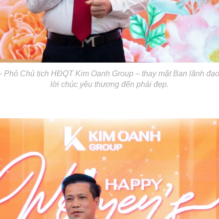
 Phó Chủ tịch HĐQT Kim Oanh Group – thay mặt Ban lãnh đạo
lời chúc yêu thương đến phái đẹp.