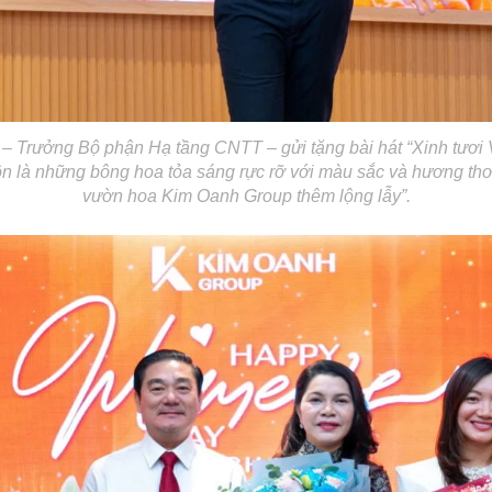
 Trưởng Bộ phận Hạ tầng CNTT – gửi tặng bài hát “Xinh tươi V
uôn là những bông hoa tỏa sáng rực rỡ với màu sắc và hương th
vườn hoa Kim Oanh Group thêm lộng lẫy”.