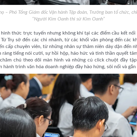
 – Phó Tổng Giám đốc Vận hành Tập đoàn, Trưởng ban tổ chức, chia
“Người Kim Oanh thi sử Kim Oanh”
hình thức trực tuyến nhưng không khí tại các điểm cầu kết nối 
 Từ Trụ sở đến các chi nhánh, từ các khối văn phòng đến các k
đến cấp chuyên viên, từ những nhân sự thâm niên dày dặn đến 
ộn ràng tiếng nói cười, sự hồi hộp, háo hức và tinh thần quyết 
 chăm chú theo dõi màn hình và những cú click chuột đầy tập
ên hành trình văn hóa doanh nghiệp đầy hào hứng, sôi nổi và gắn 