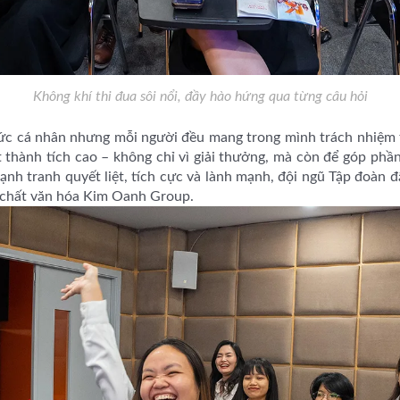
Không khí thi đua sôi nổi, đầy hào hứng qua từng câu hỏi
ức cá nhân nhưng mỗi người đều mang trong mình trách nhiệm 
 thành tích cao – không chỉ vì giải thưởng, mà còn để góp phầ
ạnh tranh quyết liệt, tích cực và lành mạnh, đội ngũ Tập đoàn đ
 chất văn hóa Kim Oanh Group.