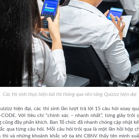
Các thí sinh thực hiện bài thi thông qua nền tảng Quizizz hiện đại
zizz hiện đại, các thí sinh lần lượt trả lời 15 câu hỏi xoay q
ODE. Với tiêu chí “chính xác – nhanh nhất”, từng giây trôi 
 cũng đầy phấn khích. Ban Tổ chức đã nhanh chóng cập nhật kết
ắc qua từng câu hỏi. Mỗi câu hỏi trôi qua là một lần hồi hộp c
 thi và những khoảnh khắc vỡ òa khi CBNV thấy tên mình xuấ