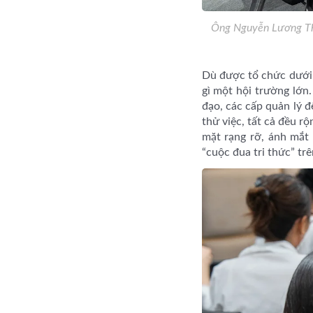
Ông Nguyễn Lương Thọ
Dù được tổ chức dưới 
gì một hội trường lớn.
đạo, các cấp quản lý 
thử việc, tất cả đều r
mặt rạng rỡ, ánh mắt
“cuộc đua tri thức” tr