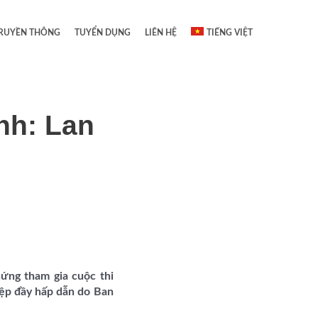
RUYỀN THÔNG
TUYỂN DỤNG
LIÊN HỆ
TIẾNG VIỆT
nh: Lan
ứng tham gia cuộc thi
iệp đầy hấp dẫn do Ban