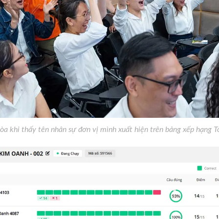
 òa khi thấy tên nhân sự đơn vị mình xuất hiện trên bảng xếp hạng 