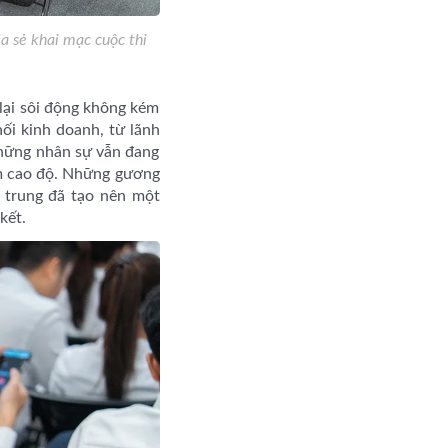
 sẻ khai mạc cuộc thi
lại sôi động không kém
hối kinh doanh, từ lãnh
những nhân sự vẫn đang
tâm cao độ. Những gương
 trung đã tạo nên một
kết.