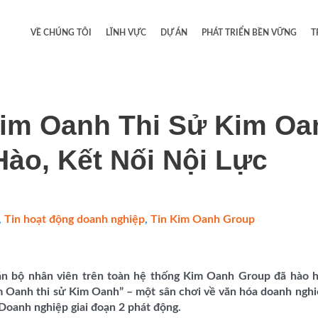
VỀ CHÚNG TÔI
LĨNH VỰC
DỰ ÁN
PHÁT TRIỂN BỀN VỮNG
T
im Oanh Thi Sử Kim Oa
ào, Kết Nối Nội Lực
,
Tin hoạt động doanh nghiệp
,
Tin Kim Oanh Group
/
án bộ nhân viên trên toàn hệ thống Kim Oanh Group đã hào h
 Oanh thi sử Kim Oanh” – một sân chơi về văn hóa doanh ngh
 Doanh nghiệp giai đoạn 2 phát động.