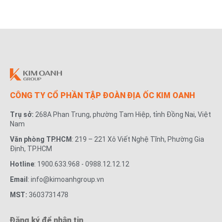
CÔNG TY CỔ PHẦN TẬP ĐOÀN ĐỊA ỐC KIM OANH
Trụ sở:
268A Phan Trung, phường Tam Hiệp, tỉnh Đồng Nai, Việt
Nam
Văn phòng TP.HCM
: 219 – 221 Xô Viết Nghệ Tĩnh, Phường Gia
Định, TP.HCM
Hotline
: 1900.633.968 - 0988.12.12.12
Email
: info@kimoanhgroup.vn
MST:
3603731478
Đăng ký để nhận tin