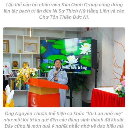
Tập thể cán bộ nhân viên Kim Oanh Group cùng đứng
lên tác bạch tri ân đến Ni Sư Thích Nữ Hằng Liên và các
Chư Tôn Thiền Đức Ni.
Ông Nguyễn Thuận thể hiện ca khúc “Vu Lan nhớ mẹ”
như một lời tri ân gửi đến các đấng sinh thành đã khuất.
Đây cũng là món quà ý nghĩa nhắc nhớ về đạo hiếu mà