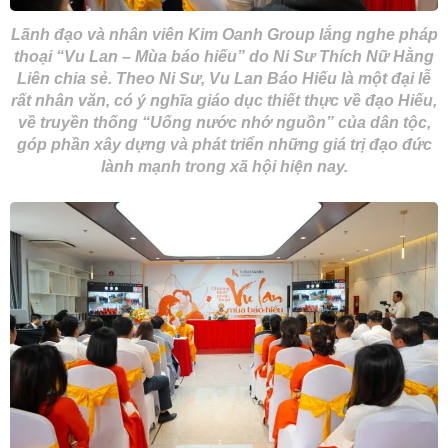
Lãnh đạo và nhân viên Kim Oanh Group lắng nghe pháp
thoại “Vu Lan – Mùa báo hiếu” do Ni Sư Thích Nữ Hằng
Liên chia sẻ. Theo Ni Sư, Vu Lan Báo Hiếu là một đại lễ
rất nhân văn, có ý nghĩa giáo dục thiết thực về đạo Hiếu,
về truyền thống “Uống nước nhớ nguồn” của dân tộc,
góp phần xây dựng và phát triển những giá trị đạo đức
lành mạnh trong xã hội hiện nay.