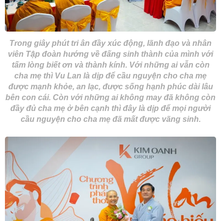
Trong giây phút tri ân đầy xúc động, lãnh đạo và nhân
viên Tập đoàn hướng về đấng sinh thành của mình với
tấm lòng biết ơn và thành kính. Với những ai vẫn còn
cha mẹ thì Vu Lan là dịp để cầu nguyện cho cha mẹ
được mạnh khỏe, an lạc, được sống hạnh phúc dài lâu
bên con cái. Còn với những ai không may đã không còn
đầy đủ cha mẹ ở bên cạnh thì đây là dịp để mọi người
cầu nguyện cho cha mẹ đã mất được vãng sinh.