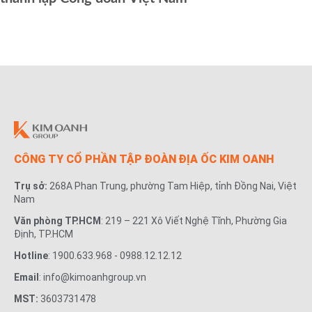
CÔNG TY CỔ PHẦN TẬP ĐOÀN ĐỊA ỐC KIM OANH
Trụ sở:
268A Phan Trung, phường Tam Hiệp, tỉnh Đồng Nai, Việt
Nam
Văn phòng TP.HCM
: 219 – 221 Xô Viết Nghệ Tĩnh, Phường Gia
Định, TP.HCM
Hotline
: 1900.633.968 - 0988.12.12.12
Email
: info@kimoanhgroup.vn
MST:
3603731478