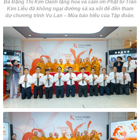
Bà Đặng Thị Kim Oanh tặng hoa và cảm ơn Phật tử Trần
Kim Liễu đã không ngại đường sá xa xôi để đến tham
dự chương trình Vu Lan – Mùa báo hiếu của Tập đoàn.