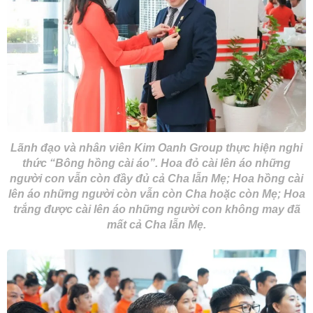
Lãnh đạo và nhân viên Kim Oanh Group thực hiện nghi
thức “Bông hồng cài áo”. Hoa đỏ cài lên áo những
người con vẫn còn đầy đủ cả Cha lẫn Mẹ; Hoa hồng cài
lên áo những người còn vẫn còn Cha hoặc còn Mẹ; Hoa
trắng được cài lên áo những người con không may đã
mất cả Cha lẫn Mẹ.