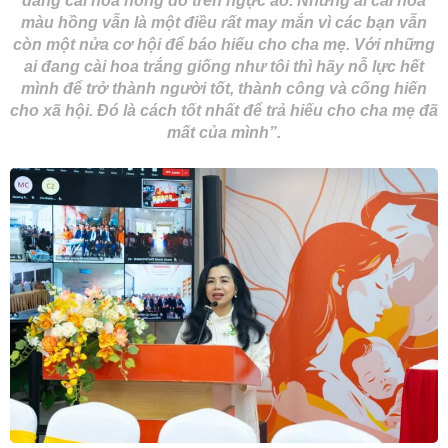
đang cài hoa hồng đỏ trên ngực áo. Những ai cài hoa
màu hồng vẫn là một điều rất may mắn vì các bạn vẫn
còn một nửa cơ hội để báo hiếu cho cha mẹ. Với những
ai đang cài hoa trắng giống như tôi thì hãy nỗ lực hết
mình để trở thành người tốt, thành công và cống hiến
cho xã hội. Đó là cách tốt nhất để trả hiếu cho cha mẹ đã
mất của mình”.