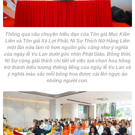
Thông qua câu chuyện hiếu đạo của Tôn giả Mục Kiền
Liên và Tôn giả Xá Lợi Phất, Ni Sư Thích Nữ Hằng Liên
một lần nữa làm rõ hơn nguồn gốc cũng như ý nghĩa
của ngày lễ Vu Lan dưới góc nhìn Phật Giáo. Đồng thời,
Ni Sư cũng giải thích chi tiết về việc lựa chọn hoa hồng
trở thành biểu tượng thiêng liêng của ngày lễ Vu Lan và
ý nghĩa màu sắc mỗi bông hoa được cài lên ngực áo
những người con.