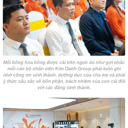
Mỗi bông hoa hồng được cài trên ngực áo như gợi nhắc
mỗi cán bộ nhân viên Kim Oanh Group phải luôn ghi
nhớ công ơn sinh thành, dưỡng dục của cha mẹ và phải
ý thức sâu sắc về bổn phận, trách nhiệm của con cái đối
với các đấng sinh thành.