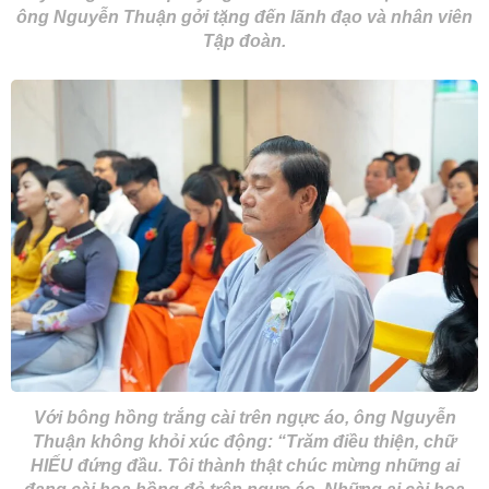
ông Nguyễn Thuận gởi tặng đến lãnh đạo và nhân viên
Tập đoàn.
Với bông hồng trắng cài trên ngực áo, ông Nguyễn
Thuận không khỏi xúc động: “Trăm điều thiện, chữ
HIẾU đứng đầu. Tôi thành thật chúc mừng những ai