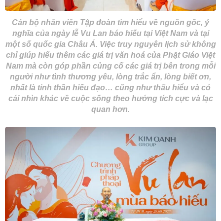
Cán bộ nhân viên Tập đoàn tìm hiểu về nguồn gốc, ý
nghĩa của ngày lễ Vu Lan báo hiếu tại Việt Nam và tại
một số quốc gia Châu Á. Việc truy nguyên lịch sử không
chỉ giúp hiểu thêm các giá trị văn hoá của Phật Giáo Việt
Nam mà còn góp phần củng cố các giá trị bên trong mỗi
người như tình thương yêu, lòng trắc ẩn, lòng biết ơn,
nhất là tinh thần hiếu đạo… cũng như thấu hiểu và có
cái nhìn khác về cuộc sống theo hướng tích cực và lạc
quan hơn.