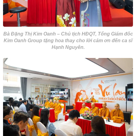
Bà Đặng Thị Kim Oanh – Chủ tịch HĐQT, Tổng Giám đốc
Kim Oanh Group tặng hoa thay cho lời cảm ơn đến ca sĩ
Hạnh Nguyên.