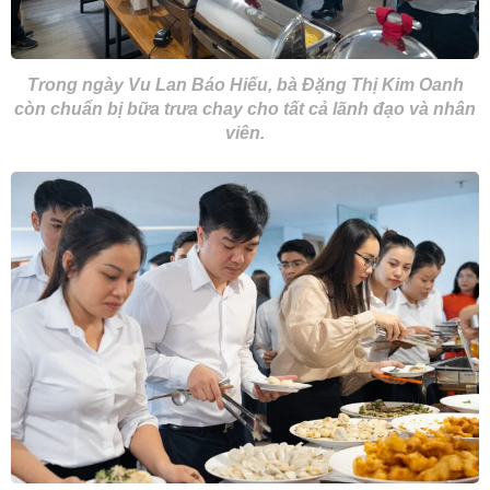
Trong ngày Vu Lan Báo Hiếu, bà Đặng Thị Kim Oanh
còn chuẩn bị bữa trưa chay cho tất cả lãnh đạo và nhân
viên.