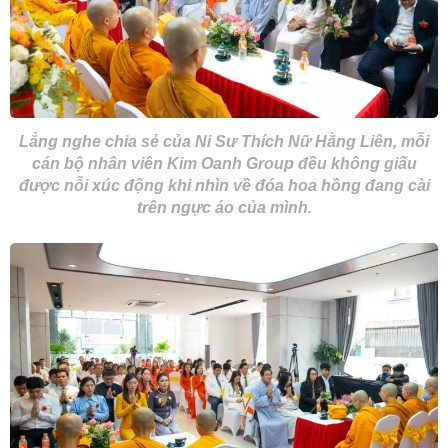
Lắng nghe chia sẻ của Ni Sư Thích Nữ Hằng Liên, mỗi
cán bộ nhân viên Kim Oanh Group đều không giấu
được nỗi xúc động khi nhìn về đóa hoa hồng đang cài
trên ngực áo của mình.