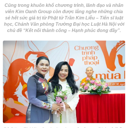
Cũng trong khuôn khổ chương trình, lãnh đạo và nhân
viên Kim Oanh Group còn được lắng nghe những chia
sẻ hết sức giá trị từ Phật tử Trần Kim Liễu – Tiến sĩ luật
học, Chánh Văn phòng Trường Đại học Luật Hà Nội với
chủ đề “Kết nối thành công – Hạnh phúc đong đầy”.