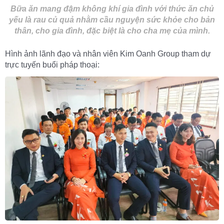
Bữa ăn mang đậm không khí gia đình với thức ăn chủ
yếu là rau củ quả nhằm cầu nguyện sức khỏe cho bản
thân, cho gia đình, đặc biệt là cho cha mẹ của mình.
Hình ảnh lãnh đạo và nhân viên Kim Oanh Group tham dự
trực tuyến buổi pháp thoại: