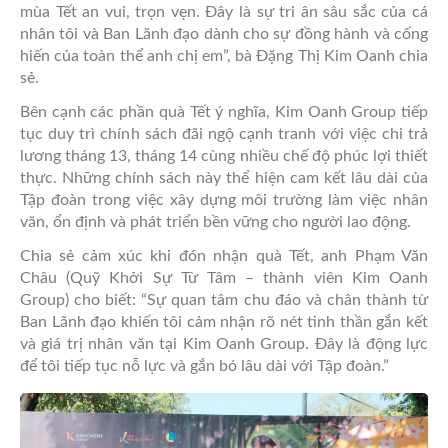
mùa Tết an vui, trọn vẹn. Đây là sự tri ân sâu sắc của cá
nhân tôi và Ban Lãnh đạo dành cho sự đồng hành và cống
hiến của toàn thể anh chị em”, bà Đặng Thị Kim Oanh chia
sẻ.
Bên cạnh các phần quà Tết ý nghĩa, Kim Oanh Group tiếp
tục duy trì chính sách đãi ngộ cạnh tranh với việc chi trả
lương tháng 13, tháng 14 cùng nhiều chế độ phúc lợi thiết
thực. Những chính sách này thể hiện cam kết lâu dài của
Tập đoàn trong việc xây dựng môi trường làm việc nhân
văn, ổn định và phát triển bền vững cho người lao động.
Chia sẻ cảm xúc khi đón nhận quà Tết, anh Phạm Văn
Châu (Quỹ Khởi Sự Từ Tâm – thành viên Kim Oanh
Group) cho biết: “Sự quan tâm chu đáo và chân thành từ
Ban Lãnh đạo khiến tôi cảm nhận rõ nét tinh thần gắn kết
và giá trị nhân văn tại Kim Oanh Group. Đây là động lực
để tôi tiếp tục nỗ lực và gắn bó lâu dài với Tập đoàn.”