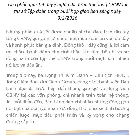
Các phần quà Tết đầy ý nghĩa đã được trao tặng CBNV tại
trụ sở Tập đoàn trong buổi họp giao ban sáng ngày
9/2/2026
Những phần quà Tết được chuẩn bị chu đáo, trao tận tay
từng CBNV, gửi gắm lời chúc một mùa xuân an vui, đủ đầy
và hạnh phúc bên gia đình. Đồng thời, đây cũng là lời cảm
ơn chân thành dành cho tinh thần tận tâm, bền bỉ và sự
đồng hành của tập thể CBNV trong suốt một năm nhiều
nỗ lực và dấu ấn.
Trong dịp này, bà Đặng Thị Kim Oanh – Chủ tịch HĐQT,
Tổng Giám đốc Kim Oanh Group, cùng các thành viên Ban
Lãnh đạo đã trực tiếp đến thăm, gặp gỡ và động viên
CBNV tại các văn phòng, chi nhánh trên toàn hệ thống.
Tại mỗi điểm đến, Ban Lãnh đạo ghi nhận những đóng góp
nổi bật của đội ngũ nhân sự, đồng thời chia sẻ định hướng
chiến lược, mục tiêu phát triển và kỳ vọng cho chặng
đường sắp tới.