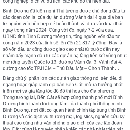
công nghiệp, dịch vụ du lịch, các khu đô thị hiện đại.
Bình Dương đã kiến nghị Thủ tướng được chủ động đầu tư
các đoạn còn lại của dự án đường Vành đai 4 qua địa bàn
từ nguồn vốn hỗn hợp để hoàn thành và đưa vào khai thác
ngay trong năm 2024. Cùng với đó, ngày 7-2 vừa qua,
UBND tỉnh Bình Dương thông tin, tổng nguồn vốn đầu tư
công năm 2023 của tỉnh sẽ lên đến 21.817 tỷ đồng. Đây là
số vốn đầu tư công được giao cao nhất từ trước đến nay
nhằm đẩy mạnh đầu tư các dự án hạ tầng liên kết vùng như:
mở rộng tuyến Quốc lộ 13, đường Vành đai 3, Vành đai 4,
đường cao tốc TP.HCM – Thủ Dầu Một – Chơn Thành…
Đáng chú ý, phần lớn các dự án giao thông nói trên đều đi
ngang hoặc giáp ranh địa bàn Bến Cát, mở ra hướng phát
triển mới và gia tăng tốc độ đô thị hóa cho địa phương.
Trong tương lai, Bến Cát sẽ hợp cùng thành phố mới Bình
Dương hình thành lõi trung tâm của thành phố thông minh
Bình Dương, nơi đặt cơ quan hành chính tập trung tỉnh Bình
Dương và các dịch vụ thương mại, logistics, nghiên cứu kỹ
thuật cao cũng như văn phòng giao dịch của các tập đoàn
lớn. Đây cũng là nguyên nhân khiến các nhà phát triển bất