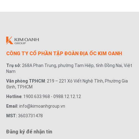
CÔNG TY CỔ PHẦN TẬP ĐOÀN ĐỊA ỐC KIM OANH
Trụ sở:
268A Phan Trung, phường Tam Hiệp, tỉnh Đồng Nai, Việt
Nam
Văn phòng TP.HCM
: 219 – 221 Xô Viết Nghệ Tĩnh, Phường Gia
Định, TP.HCM
Hotline
: 1900.633.968 - 0988.12.12.12
Email
: info@kimoanhgroup.vn
MST:
3603731478
Đăng ký để nhận tin