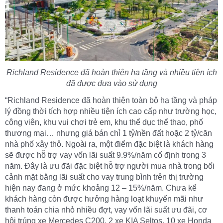
Richland Residence đã hoàn
thiện
hạ tầng và nhiều tiện ích
đã
được
đưa vào sử dụng
“Richland Residence đã hoàn thiện toàn bộ hạ tầng và pháp
lý đồng thời tích hợp nhiều tiện ích cao cấp như trường học,
công viên, khu vui chơi trẻ em, khu thể dục thể thao, phố
thương mại… nhưng giá bán chỉ 1 tỷ/nền đất hoặc 2 tỷ/căn
nhà phố xây thô. Ngoài ra, một điểm đặc biệt là khách hàng
sẽ được hỗ trợ vay vốn lãi suất 9.9%/năm cố định trong 3
năm. Đây là ưu đãi đặc biệt hỗ trợ người mua nhà trong bối
cảnh mặt bằng lãi suất cho vay trung bình trên thị trường
hiện nay đang ở mức khoảng 12 – 15%/năm. Chưa kể
khách hàng còn được hưởng hàng loạt khuyến mãi như
thanh toán chia nhỏ nhiều đợt, vay vốn lãi suất ưu đãi, cơ
hội trúng xe Mercedes C200, 2 xe KIA Seltos, 10 xe Honda