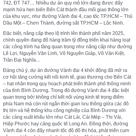
742, ĐT 747… Nhiều dự án quy mô lớn đang được đẩy
mạnh hứa hẹn biến Bến Cát thành đầu mối giao thông lớn
của khu vực, như đường Vành đai 4, cao tốc TP.HCM – Thủ
Dầu Một – Chơn Thành, đường sắt TP.HCM – Lộc Ninh.
Đặc biệt, nâng cấp theo lộ trình lên thành phố năm 2025,
chính quyền đang đổ hàng trăm tỷ đồng triển khai hàng loạt
các công trình hạ tầng quan trọng như nâng cấp như đường
Lê Lợi, Nguyễn Văn Linh, Võ Nguyên Giáp, Võ Văn Kiệt,
Trần Đại Nghĩa…
Đáng chú ý, dự án đường Vành đai 4 khởi động đã mở ra
cơ hội tăng cường kết nối kinh tế, giao thương cho Bến Cát
– hạt nhân trong quy hoạch phát triển thành phố thông minh
của tỉnh Bình Dương. Trong đó đường Vành đai 4 đặc biệt
quan trọng bởi không chỉ kết nối vùng kinh tế trọng điểm
phía Nam mà còn rút ngắn thời gian lưu thông giữa các đô
thị lớn và hệ thống khu công nghiệp của Bình Dương với
các cảng xuất khẩu lớn như Cát Lái, Cái Mép – Thị Vải,
Hiệp Phước hay cảng quốc tế Long An. Đồng thời, đường
Vành đai 4 còn đẩy nhanh tốc độ đô thị hóa, phát triển cụm