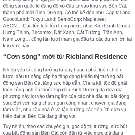
động sản quốc tế đang đổ xô đầu tư vào khu vực Bến Cát,
thành phố mới Bình Dương. Có thể kể đến như CapitaLand;
GuocoLand; Tokyu Land; SembCorp; Mapletree;
AEON… Các tên tuổi lớn trong nước như: Kim Oanh Group,
Hưng Thịnh, Becamex, Đất Xanh, Cát Tường, Trần Anh,
Nam Long… cũng lần lượt tham gia đầu tư các dự án lớn tại
khu vực này.
“Cơn
sóng
”
mới từ Richland Residence
Nhiều yếu tố cộng hưởng từ quy hoạch phát triển chiến
lược, đầu tư nâng cấp hạ tầng đang khiến thị trường bất
động sản Bến Cát tăng sức hấp dẫn. Chưa kể, tốc độ phát
triển công nghiệp thuộc top đầu Bình Dương đã đưa địa
phương này lọt vào tầm ngắm của các nhà đầu tư bất động
sản. Bởi với hàng chục ngàn công nhân, chuyên gia đang
làm việc, nhu cầu nhà ở và tận hưởng các tiện ích dịch vụ
hiện đại tại Bến Cát đang tăng vọt.
Tuy nhiên, theo các chuyên gia, góc độ thị trường, sức hút
của bất động sản Bến Cát còn đến từ việc mức giá đang