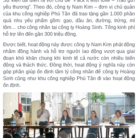
Sự kiện đã diễn ra với chủ đề “Pack it with love – Trao gửi
yêu thương”. Theo đó, công ty Nam Kim – đơn vị chủ quản
của khu công nghiệp Phú Tân đã trao tặng gần 1.000 phần
quà nhu yếu phẩm gồm: gạo, dầu ăn, đường, trứng, mì
tôm… cho công nhân tại công ty Hoàng Sinh. Tổng kinh phí
hỗ trợ lên đến gần 300 triệu đồng.
Được biết, hoạt động này được công ty Nam Kim phát động
nhằm đồng hành và hỗ trợ người lao động vượt qua giai
đoạn khó khăn chung khi kinh tế cả nước còn nhiều biến
động và thách thức. Đồng thời, hoạt động ý nghĩa này còn
góp phần giúp ổn định tâm lý công nhân để công ty Hoàng
Sinh cũng như khu công nghiệp Phú Tân đi vào hoạt động
ổn định.