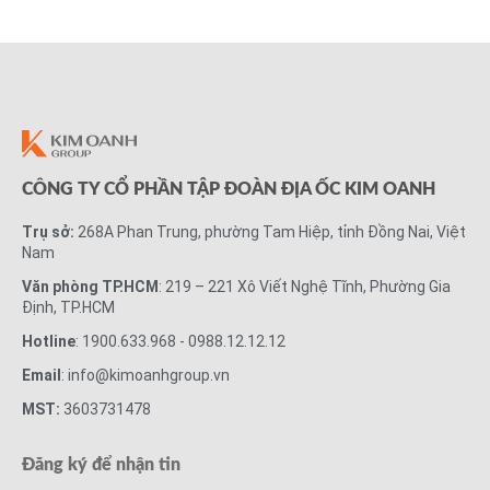
CÔNG TY CỔ PHẦN TẬP ĐOÀN ĐỊA ỐC KIM OANH
Trụ sở:
268A Phan Trung, phường Tam Hiệp, tỉnh Đồng Nai, Việt
Nam
Văn phòng TP.HCM
: 219 – 221 Xô Viết Nghệ Tĩnh, Phường Gia
Định, TP.HCM
Hotline
: 1900.633.968 - 0988.12.12.12
Email
: info@kimoanhgroup.vn
MST:
3603731478
Đăng ký để nhận tin