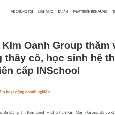
VỀ CHÚNG TÔI
LĨNH VỰC
DỰ ÁN
PHÁT TRIỂN BỀN VỮNG
T
h Kim Oanh Group thăm 
 thầy cô, học sinh hệ t
iên cấp INSchool
Tin hoạt động doanh nghiệp
/
, Bà Đặng Thị Kim Oanh – Chủ tịch Kim Oanh Group đã có ch