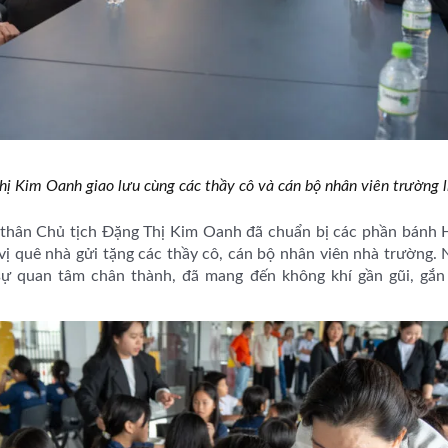
hị Kim Oanh giao lưu cùng các thầy cô và cán bộ nhân viên trường l
ch thân Chủ tịch Đặng Thị Kim Oanh đã chuẩn bị các phần bánh
ị quê nhà gửi tặng các thầy cô, cán bộ nhân viên nhà trường.
ự quan tâm chân thành, đã mang đến không khí gần gũi, gắn