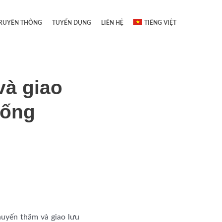
RUYỀN THÔNG
TUYỂN DỤNG
LIÊN HỆ
TIẾNG VIỆT
và giao
hống
uyến thăm và giao lưu