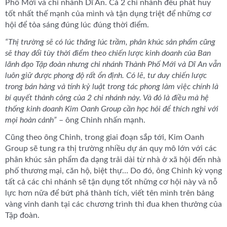
Phố Mới và chi nhánh Dĩ An. Cả 2 chi nhánh đều phát huy
tốt nhất thế mạnh của mình và tận dụng triệt để những cơ
hội để tỏa sáng đúng lúc đúng thời điểm.
“Thị trường sẽ có lúc thăng lúc trầm, phân khúc sản phẩm cũng
sẽ thay đổi tùy thời điểm theo chiến lược kinh doanh của Ban
lãnh đạo Tập đoàn nhưng chi nhánh Thành Phố Mới và Dĩ An vẫn
luôn giữ được phong độ rất ổn định. Có lẽ, tư duy chiến lược
trong bán hàng và tính kỷ luật trong tác phong làm việc chính là
bí quyết thành công của 2 chi nhánh này. Và đó là điều mà hệ
thống kinh doanh Kim Oanh Group cần học hỏi để thích nghi với
mọi hoàn cảnh”
– ông Chinh nhấn mạnh.
Cũng theo ông Chinh, trong giai đoạn sắp tới, Kim Oanh
Group sẽ tung ra thị trường nhiều dự án quy mô lớn với các
phân khúc sản phẩm đa dạng trải dài từ nhà ở xã hội đến nhà
phố thương mại, căn hộ, biệt thự… Do đó, ông Chinh kỳ vọng
tất cả các chi nhánh sẽ tận dụng tốt những cơ hội này và nỗ
lực hơn nữa để bứt phá thành tích, viết tên mình trên bảng
vàng vinh danh tại các chương trình thi đua khen thưởng của
Tập đoàn.