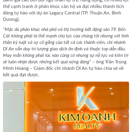
đánh giá cao bởi đội ngũ nhân sự trẻ, năng động, có nhiều lợi
thế cạnh tranh ở phân khúc căn hộ và đạt nhiều thành tích
đáng tự hào với dự án Legacy Central (TP. Thuận An, Bình
Dương).
“Mặc dù phân khúc nhà phố và thị trường bất động sản TP. Bến
Cát không phải là thế mạnh chủ lực của chúng tôi nhưng với tinh
thần kỷ luật và sự cố gắng của tất cả các thành viên, chi nhánh
Dĩ An vẫn duy trì lượng giao dịch ổn định và thuộc top dẫn đầu.
May mắn không phải lúc nào cũng có nhưng sự nỗ lực và kiên trì
sẽ luôn nhận được những kết quả xứng đáng”
– ông Trần Trọng
Minh Hoàng – Giám đốc chi nhánh Dĩ An tự hào chia sẻ về
kết quả đạt được.