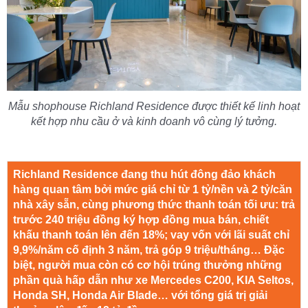
Mẫu shophouse Richland Residence được thiết kế linh hoạt
kết hợp nhu cầu ở và kinh doanh vô cùng lý tưởng.
Richland Residence đang thu hút đông đảo khách
hàng quan tâm bởi mức giá chỉ từ 1 tỷ/nền và 2 tỷ/căn
nhà xây sẵn, cùng phương thức thanh toán tối ưu: trả
trước 240 triệu đồng ký hợp đồng mua bán, chiết
khấu thanh toán lên đến 18%; vay vốn với lãi suất chỉ
9,9%/năm cố định 3 năm, trả góp 9 triệu/tháng… Đặc
biệt, người mua còn có cơ hội trúng thưởng những
phần quà hấp dẫn như xe Mercedes C200, KIA Seltos,
Honda SH, Honda Air Blade… với tổng giá trị giải