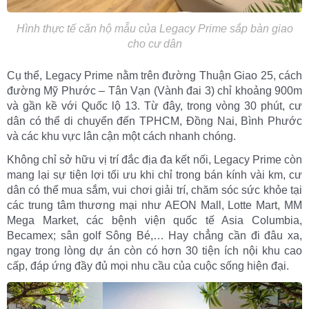
Hình thực tế căn hộ mẫu của Legacy Prime sắp bàn giao
cho cư dân
Cụ thể, Legacy Prime nằm trên đường Thuận Giao 25, cách
đường Mỹ Phước – Tân Vạn (Vành đai 3) chỉ khoảng 900m
và gần kề với Quốc lộ 13. Từ đây, trong vòng 30 phút, cư
dân có thể di chuyển đến TPHCM, Đồng Nai, Bình Phước
và các khu vực lân cận một cách nhanh chóng.
Không chỉ sở hữu vị trí đắc địa đa kết nối, Legacy Prime còn
mang lại sự tiện lợi tối ưu khi chỉ trong bán kính vài km, cư
dân có thể mua sắm, vui chơi giải trí, chăm sóc sức khỏe tại
các trung tâm thương mại như AEON Mall, Lotte Mart, MM
Mega Market, các bệnh viện quốc tế Asia Columbia,
Becamex; sân golf Sông Bé,… Hay chẳng cần đi đâu xa,
ngay trong lòng dự án còn có hơn 30 tiện ích nội khu cao
cấp, đáp ứng đầy đủ mọi nhu cầu của cuộc sống hiện đại.