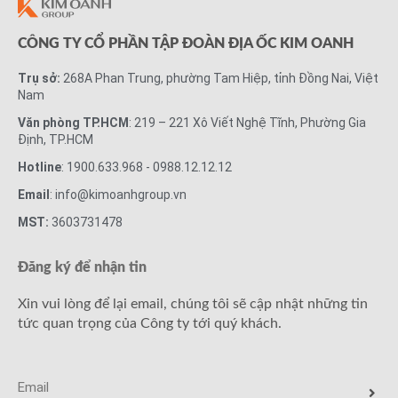
CÔNG TY CỔ PHẦN TẬP ĐOÀN ĐỊA ỐC KIM OANH
Trụ sở:
268A Phan Trung, phường Tam Hiệp, tỉnh Đồng Nai, Việt
Nam
Văn phòng TP.HCM
: 219 – 221 Xô Viết Nghệ Tĩnh, Phường Gia
Định, TP.HCM
Hotline
: 1900.633.968 - 0988.12.12.12
Email
: info@kimoanhgroup.vn
MST:
3603731478
Đăng ký để nhận tin
Xin vui lòng để lại email, chúng tôi sẽ cập nhật những tin
tức quan trọng của Công ty tới quý khách.