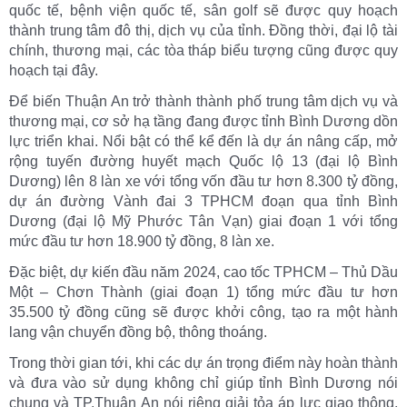
quốc tế, bệnh viện quốc tế, sân golf sẽ được quy hoạch
thành trung tâm đô thị, dịch vụ của tỉnh. Đồng thời, đại lộ tài
chính, thương mại, các tòa tháp biểu tượng cũng được quy
hoạch tại đây.
Để biến Thuận An trở thành thành phố trung tâm dịch vụ và
thương mại, cơ sở hạ tầng đang được tỉnh Bình Dương dồn
lực triển khai. Nổi bật có thể kể đến là dự án nâng cấp, mở
rộng tuyến đường huyết mạch Quốc lộ 13 (đại lộ Bình
Dương) lên 8 làn xe với tổng vốn đầu tư hơn 8.300 tỷ đồng,
dự án đường Vành đai 3 TPHCM đoạn qua tỉnh Bình
Dương (đại lộ Mỹ Phước Tân Vạn) giai đoạn 1 với tổng
mức đầu tư hơn 18.900 tỷ đồng, 8 làn xe.
Đặc biệt, dự kiến đầu năm 2024, cao tốc TPHCM – Thủ Dầu
Một – Chơn Thành (giai đoạn 1) tổng mức đầu tư hơn
35.500 tỷ đồng cũng sẽ được khởi công, tạo ra một hành
lang vận chuyển đồng bộ, thông thoáng.
Trong thời gian tới, khi các dự án trọng điểm này hoàn thành
và đưa vào sử dụng không chỉ giúp tỉnh Bình Dương nói
chung và TP.Thuận An nói riêng giải tỏa áp lực giao thông,