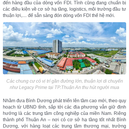
đến hàng đầu của dòng vốn FDI. Tỉnh cũng đang chuẩn bị
các điều kiện về cơ sở hạ tầng, logistics, môi trường đầu tư
thuận lợi,… để sẵn sàng đón dòng vốn FDI thế hệ mới.
Các chung cư có vị trí gần đường lớn, thuận lợi di chuyển
như Legacy Prime tại TP.Thuận An thu hút người mua
Nhằm đưa Bình Dương phát triển lên tầm cao mới, theo quy
hoạch từ UBND tỉnh, sắp tới các địa phương vẫn giữ định
hướng là các trung tâm công nghiệp của miền Nam. Riêng
thành phố Thuận An – nơi có cơ sở hạ tầng tốt nhất Bình
Dương, với hàng loạt các trung tâm thương mại, trường